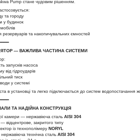
 Akwa Pump стане чудовим рішенням.
астосовується:
ду та городу
и у будинок
омобілів
ня резервуарів та накопичувальних ємностей
━━━━
ЛЯТОР — ВАЖЛИВА ЧАСТИНА СИСТЕМИ
ор:
сть запусків насоса
у від гідроударів
ільний тиск
води у системі
ста в установці та легко підключається до систем водопостачання ж
━━━━
РІАЛИ ТА НАДІЙНА КОНСТРУКЦІЯ
ної камери — нержавіюча сталь
AISI 304
 — відцентрове, закритого типу
ектор із технополімеру
NORYL
 нержавіюча технічна сталь
AISI 304