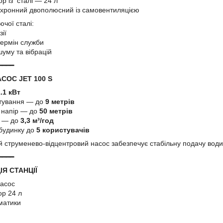
р із сталі — 24 л
нхронний двополюсний із самовентиляцією
ючої сталі:
зії
термін служби
шуму та вібрацій
━━━━
СОС JET 100 S
.1 кВт
тування — до
9 метрів
 напір — до
50 метрів
ь — до
3,3 м³/год
 будинку до
5 користувачів
струменево-відцентровий насос забезпечує стабільну подачу води н
━━━━
Я СТАНЦІЇ
насос
ор 24 л
матики