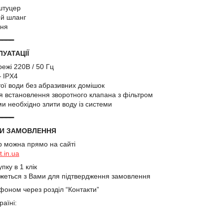
штуцер
ий шланг
ння
━━━━
УАТАЦІЇ
ежі 220В / 50 Гц
 IPX4
тої води без абразивних домішок
 встановлення зворотного клапана з фільтром
 необхідно злити воду із системи
━━━━
И ЗАМОВЛЕННЯ
р можна прямо на сайті
t.in.ua
ку в 1 клік
яжеться з Вами для підтвердження замовлення
оном через розділ “Контакти”
раїні: