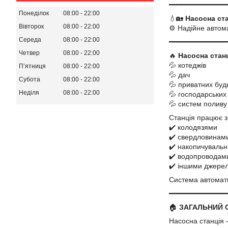
━━━━━━━━━━━━━━
Понеділок
08:00
22:00
💧🏡
Насосна ста
Вівторок
08:00
22:00
⚙️ Надійне автом
Середа
08:00
22:00
━━━━━━━━━━━━━━
Четвер
08:00
22:00
🔥
Насосна стан
💦 котеджів
Пʼятниця
08:00
22:00
💦 дач
Субота
08:00
22:00
💦 приватних буд
Неділя
08:00
22:00
💦 господарських 
💦 систем поливу
Станція працює з
✔️ колодязями
✔️ свердловинам
✔️ накопичуваль
✔️ водопроводам
✔️ іншими джере
Система автомати
━━━━━━━━━━━━━━
🏠
ЗАГАЛЬНИЙ 
Насосна станція 