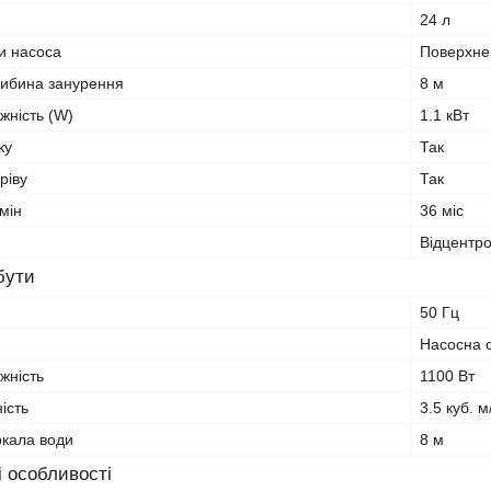
24 л
и насоса
Поверхне
ибина занурення
8 м
жність (W)
1.1 кВт
ку
Так
ріву
Так
мін
36 міс
Відцентр
бути
50 Гц
Насосна с
жність
1100 Вт
ість
3.5 куб. м
ркала води
8 м
і особливості