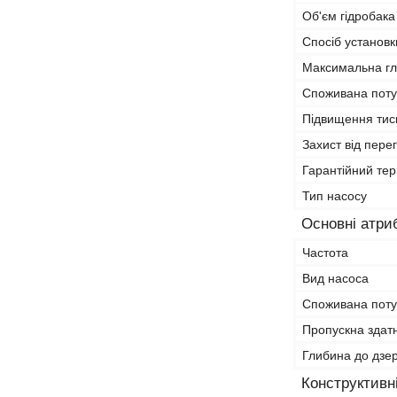
Об'єм гідробака
Спосіб установк
Максимальна гл
Споживана поту
Підвищення тис
Захист від перег
Гарантійний тер
Тип насосу
Основні атри
Частота
Вид насоса
Споживана поту
Пропускна здатн
Глибина до дзе
Конструктивн