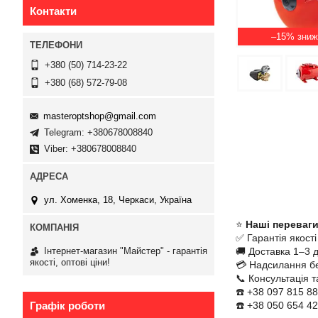
Контакти
–15%
+380 (50) 714-23-22
+380 (68) 572-79-08
masteroptshop@gmail.com
Telegram: +380678008840
Viber: +380678008840
ул. ​Хоменка, 18, Черкаси, Україна
⭐
Наші переваги
✅ Гарантія якості
🚚 Доставка 1–3 д
Інтернет-магазин "Майстер" - гарантія
якості, оптові ціни!
💳 Надсилання б
📞 Консультація 
☎️ +38 097 815 8
☎️ +38 050 654 42
Графік роботи