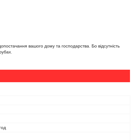
опостачання вашого дому та господарства. Бо відсутність
рубах.
год