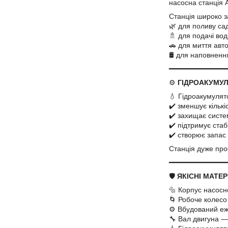
насосна станція
Станція широко з
🌿 для поливу са
🚿 для подачі вод
🚗 для миття авт
🛢️ для наповнен
━━━━━━━━━━━━━━
⚙️
ГІДРОАКУМУ
💧 Гідроакумулят
✔️ зменшує кількі
✔️ захищає систем
✔️ підтримує стаб
✔️ створює запас 
Станція дуже про
━━━━━━━━━━━━━━
🛡️
ЯКІСНІ МАТЕ
🔩 Корпус насос
🌀 Робоче колесо
⚙️ Вбудований еж
🔧 Вал двигуна —