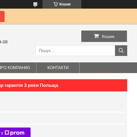
Кошик
Кошик
9-08
ПРО КОМПАНІЮ
КОНТАКТИ
p гарантія 3 роки Польща
 з