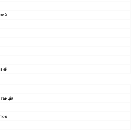
вий
овий
танція
/год