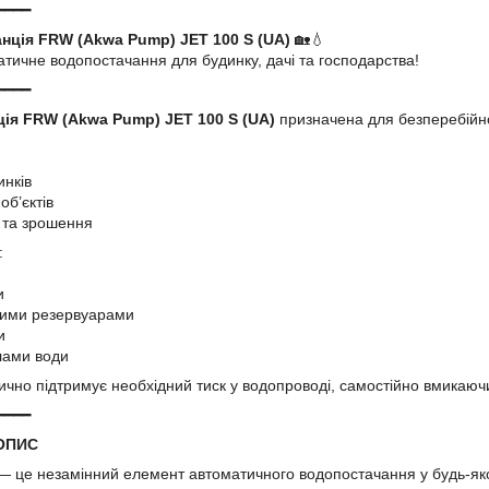
━━━━
нція FRW (Akwa Pump) JET 100 S (UA)
🏡💧
атичне водопостачання для будинку, дачі та господарства!
━━━━
ція FRW (Akwa Pump) JET 100 S (UA)
призначена для безперебійн
инків
об’єктів
 та зрошення
:
и
ними резервуарами
и
лами води
чно підтримує необхідний тиск у водопроводі, самостійно вмикаюч
━━━━
ОПИС
— це незамінний елемент автоматичного водопостачання у будь-яко