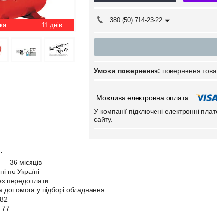
+380 (50) 714-23-22
11 днів
повернення това
У компанії підключені електронні пла
сайту.
:
 — 36 місяців
ні по Україні
ез передоплати
та допомога у підборі обладнання
882
 77