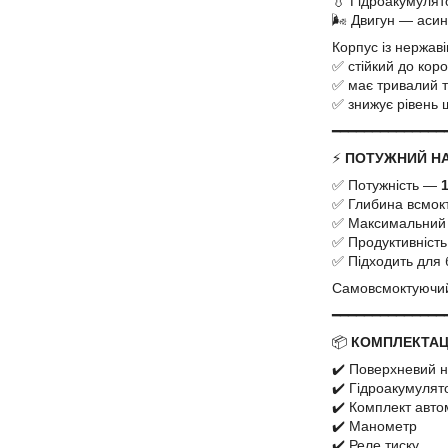
💧 Гідроакумулято
🌬️ Двигун — аси
Корпус із нержаві
✅ стійкий до коро
✅ має тривалий 
✅ знижує рівень 
━━━━━━━━━━━━━━
⚡
ПОТУЖНИЙ НА
✅ Потужність —
1
✅ Глибина всмок
✅ Максимальний
✅ Продуктивніст
✅ Підходить для
Самовсмоктуючий 
━━━━━━━━━━━━━━
📦
КОМПЛЕКТАЦІ
✔️ Поверхневий 
✔️ Гідроакумулят
✔️ Комплект авто
✔️ Манометр
✔️ Реле тиску