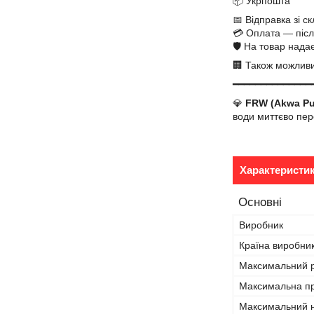
📦 Укрпошта
📅 Відправка зі 
💳 Оплата — піс
🛡️ На товар нада
🏢 Також можлив
━━━━━━━━━━━━━━
💎
FRW (Akwa Pu
води миттєво пер
Характеристи
Основні
Виробник
Країна виробни
Максимальний р
Максимальна пр
Максимальний н