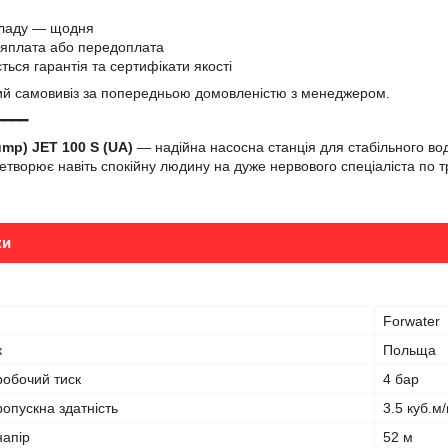
складу — щодня
ляплата або передоплата
ється гарантія та сертифікати якості
ий самовивіз за попередньою домовленістю з менеджером.
━━━━
mp) JET 100 S (UA)
— надійна насосна станція для стабільного вод
етворює навіть спокійну людину на дуже нервового спеціаліста по т
ки
Forwater
к
Польща
обочий тиск
4 бар
опускна здатність
3.5 куб.м/
апір
52 м