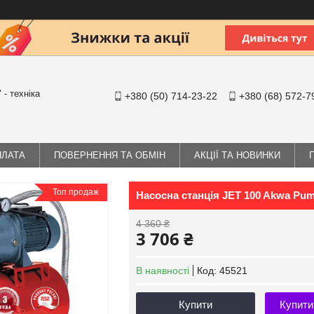
- техніка
+380 (50) 714-23-22
+380 (68) 572-7
ПЛАТА
ПОВЕРНЕННЯ ТА ОБМІН
АКЦІЇ ТА НОВИНКИ
Топ продаж
Насосна станція JET 100 Akwa Pum
4 360 ₴
3 706 ₴
В наявності
Код:
45521
Купити
Купити