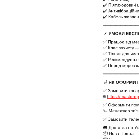
✔️ П’ятиходовий 
✔️ Антивібраційн
✔️ Кабель живле
━━━━━━━━━━━━━━
📌
УМОВИ ЕКСПЛ
✅ Працює від мер
✅ Клас захисту —
✅ Тільки для чис
✅ Рекомендується
✅ Перед морозами
━━━━━━━━━━━━━━
🛒
ЯК ОФОРМИТ
✅ Замовити това
🌐
https://masterop
✅ Оформити покуп
📞 Менеджер зв’
✅ Замовити телеф
🚚 Доставка по Ук
📦 Нова Пошта