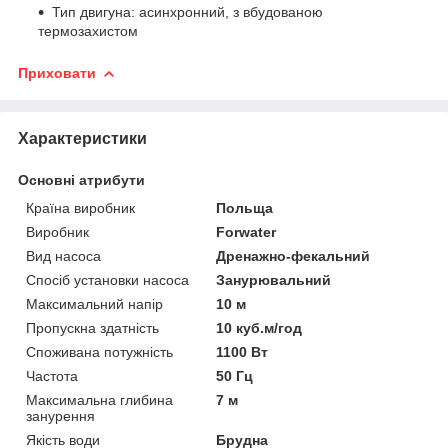
Тип двигуна: асинхронний, з вбудованою
термозахистом
Приховати
Характеристики
Основні атрибути
Країна виробник
Польща
Виробник
Forwater
Вид насоса
Дренажно-фекальний
Спосіб установки насоса
Занурювальний
Максимальний напір
10 м
Пропускна здатність
10 куб.м/год
Споживана потужність
1100 Вт
Частота
50 Гц
Максимальна глибина
7 м
занурення
Якість води
Брудна