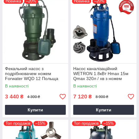
Новинка
–20%
Новинка
–20%
Фекальний насос з
Насос каналізаційний
подрібнювачем ножем
WETRON 1.8кВт Hmax 15м
Forwater WQD 12 Польща
Qmax 320л / хв з ножем
(773373)
В наявності
В наявності
3 440
7 120
₴
₴
4 300 ₴
8 900 ₴
Купити
Купити
Топ продажів
–15%
Топ продажів
–15%