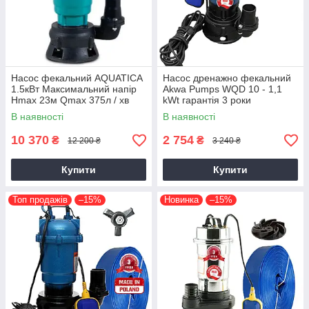
Насос фекальний AQUATICA
Насос дренажно фекальний
1.5кВт Максимальний напір
Akwa Pumps WQD 10 - 1,1
Hmax 23м Qmax 375л / хв
kWt гарантія 3 роки
(773414)
В наявності
В наявності
10 370
2 754
₴
₴
12 200 ₴
3 240 ₴
Купити
Купити
Топ продажів
–15%
Новинка
–15%