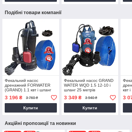
Подібні товари компанії
Фекальний насос
Фекальний насос GRAND
Фека
дренажний FORWATER
WATER WQD 1.5 12-10 і
дрен
(GRAND) 1.1 квт і шланг
шланг 25 метрів
квт 
25 метрів (комплект)
(комплект) гарантія 3 роки
метр
3 196
3 349
3 0
₴
₴
3 760 ₴
3 940 ₴
гарантія 3 роки
3 ро
Купити
Купити
Акційні пропозиції та новинки