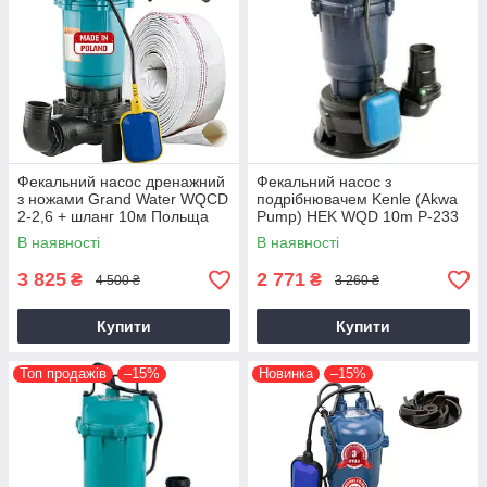
Фекальний насос дренажний
Фекальний насос з
з ножами Grand Water WQCD
подрібнювачем Kenle (Akwa
2-2,6 + шланг 10м Польща
Pump) HEK WQD 10m P-233
Польща
В наявності
В наявності
3 825
2 771
₴
₴
4 500 ₴
3 260 ₴
Купити
Купити
Топ продажів
–15%
Новинка
–15%