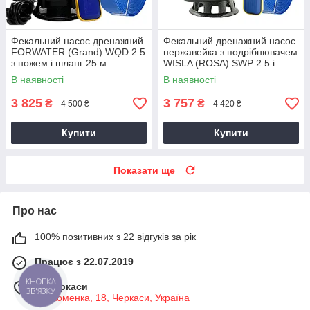
Фекальний насос дренажний
Фекальний дренажний насос
FORWATER (Grand) WQD 2.5
нержавейка з подрібнювачем
з ножем і шланг 25 м
WISLA (ROSA) SWP 2.5 і
(комплект) гарантія 3 роки
шланг 25 метрів (комплект)
В наявності
В наявності
Польща
3 825
3 757
₴
₴
4 500 ₴
4 420 ₴
Купити
Купити
Показати ще
Про нас
100% позитивних з 22 відгуків за рік
Працює з 22.07.2019
КНОПКА
м. Черкаси
ЗВ'ЯЗКУ
ул. ​Хоменка, 18, Черкаси, Україна