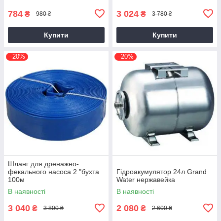
784
3 024
₴
₴
980 ₴
3 780 ₴
Купити
Купити
–20%
–20%
Шланг для дренажно-
фекального насоса 2 "бухта
Гідроакумулятор 24л Grand
100м
Water нержавейка
В наявності
В наявності
3 040
2 080
₴
₴
3 800 ₴
2 600 ₴