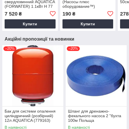
свердловинний AQUATICA
(Насосы плюс
50с
(FORWATER) 1.1кВт H 77
оборудование™)
(57) м Q 90 (60) л / хв
FLEXIBLE 1 / 4M / 1F /
7 520
190
278
₴
₴
Ø80мм (777093)
23/1/2/90
Купити
Купити
Акційні пропозиції та новинки
–20%
–20%
Бак для системи опалення
Шланг для дренажно-
циліндричний (розбірний)
фекального насоса 2 "бухта
12л AQUATICA (779163)
100м Польща
В наявності
В наявності