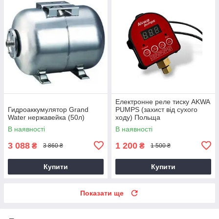
Електронне реле тиску AKWA
Гидроаккумулятор Grand
PUMPS (захист від сухого
Water нержавейка (50л)
ходу) Польща
В наявності
В наявності
3 088
1 200
₴
₴
3 860 ₴
1 500 ₴
Купити
Купити
Показати ще