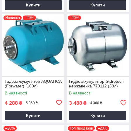
Купити
Купити
Новинка
–20%
–20%
Гидроаккумулятор AQUATICA
Гидроаккумулятор Gidrotech
(Forwater) (100л)
нержавейка 779112 (50л)
В наявності
В наявності
4 288
3 488
₴
₴
5 360 ₴
4 360 ₴
Купити
Купити
–20%
Топ продажів
–20%