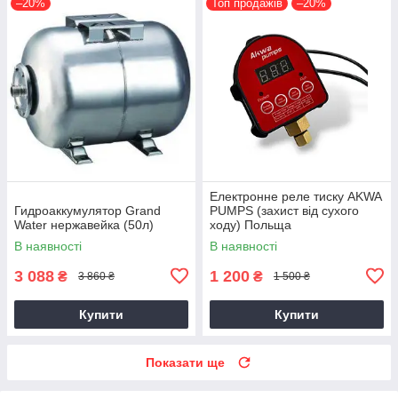
–20%
Топ продажів
–20%
Електронне реле тиску AKWA
Гидроаккумулятор Grand
PUMPS (захист від сухого
Water нержавейка (50л)
ходу) Польща
В наявності
В наявності
3 088
1 200
₴
₴
3 860 ₴
1 500 ₴
Купити
Купити
Показати ще