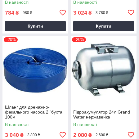
В наявності
В наявності
784
3 024
₴
₴
980 ₴
3 780 ₴
Купити
Купити
–20%
–20%
Шланг для дренажно-
фекального насоса 2 "бухта
Гідроакумулятор 24л Grand
100м
Water нержавейка
В наявності
В наявності
3 040
2 080
₴
₴
3 800 ₴
2 600 ₴