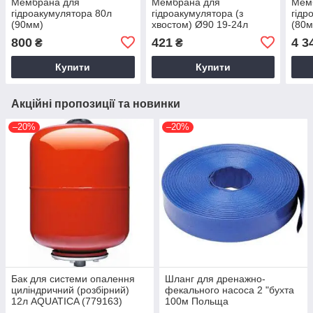
Мембрана для
Мембрана для
Мем
гідроакумулятора 80л
гідроакумулятора (з
гідр
(90мм)
хвостом) Ø90 19-24л
(80м
EPDM Італія AQUATICA
800
421
4 3
₴
₴
(779490)
Купити
Купити
Акційні пропозиції та новинки
–20%
–20%
Бак для системи опалення
Шланг для дренажно-
циліндричний (розбірний)
фекального насоса 2 "бухта
12л AQUATICA (779163)
100м Польща