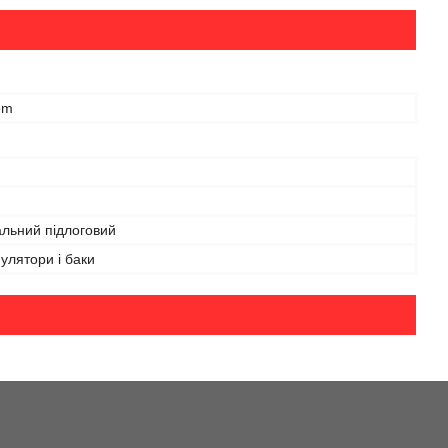
em
альний підлоговий
улятори і баки