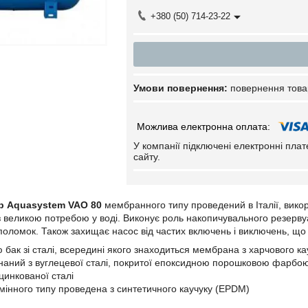
+380 (50) 714-23-22
повернення това
У компанії підключені електронні пла
сайту.
р Aquasystem VAO 80
мембранного типу проведений в Італії, вико
 великою потребою у воді. Виконує роль накопичувального резервуа
д поломок. Також захищає насос від частих включень і виключень, що
 бак зі сталі, всередині якого знаходиться мембрана з харчового ка
наний з вуглецевої сталі, покритої епоксидною порошковою фарбо
цинкованої сталі
інного типу проведена з синтетичного каучуку (EPDM)