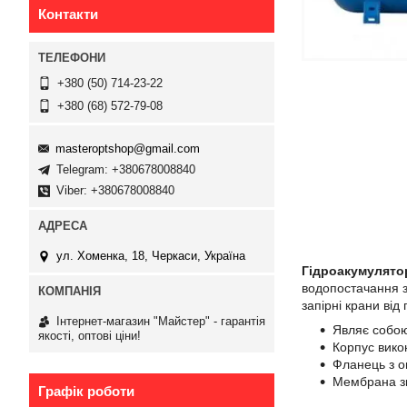
Контакти
+380 (50) 714-23-22
+380 (68) 572-79-08
masteroptshop@gmail.com
Telegram: +380678008840
Viber: +380678008840
ул. ​Хоменка, 18, Черкаси, Україна
Гідроакумулято
водопостачання з
запірні крани ві
Інтернет-магазин "Майстер" - гарантія
Являє собою
якості, оптові ціни!
Корпус вико
Фланець з о
Мембрана зм
Графік роботи