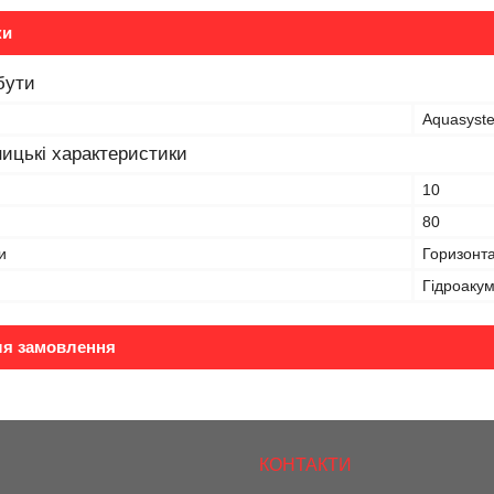
ки
бути
Aquasyst
ицькі характеристики
10
80
и
Горизонт
Гідроакум
ля замовлення