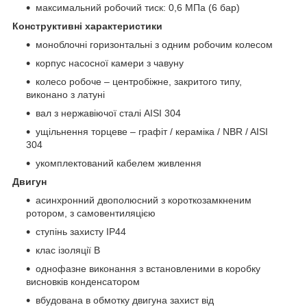
максимальний робочий тиск: 0,6 МПа (6 бар)
Конструктивні характеристики
моноблочні горизонтальні з одним робочим колесом
корпус насосної камери з чавуну
колесо робоче – центробіжне, закритого типу,
виконано з латуні
вал з нержавіючої сталі AISI 304
ущільнення торцеве – графіт / кераміка / NBR / AISI
304
укомплектований кабелем живлення
Двигун
асинхронний двополюсний з короткозамкненим
ротором, з самовентиляцією
ступінь захисту IP44
клас ізоляції В
однофазне виконання з встановленими в коробку
висновків конденсатором
вбудована в обмотку двигуна захист від