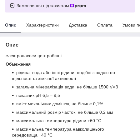
Замовлення під захистом
Опис
Характеристики
Доставка
Оплата
Умови п
Опис
електронасоси центробіжні
Обмеження
рідина: вода або інші рідини, подібні з водою по
щільності та хімічної активності
загальна мінералізація води, не більше 1500 г/м
3
показник pH 6,5 – 9,5
вміст механічних домішок, не більше 0,1%
максимальний розмір часток, не більше 0,2 мм
максимальна температура рідини +60 °C
максимальна температура навколишнього
середовища +40 °С