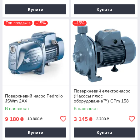
Купити
Купити
Топ продажів
–15%
–15%
Поверхневий електронасос
Поверхневий насос Pedrollo
(Насосы плюс
JSWm 2AX
оборудование™) CPm 158
В наявності
В наявності
9 180
3 145
₴
₴
10 800 ₴
3 700 ₴
Купити
Купити