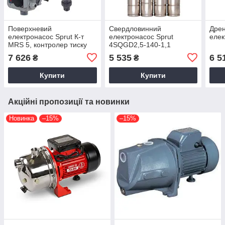
Поверхневий
Свердловинний
Дре
електронасос Sprut К-т
електронасос Sprut
елек
MRS 5, контролер тиску
4SQGD2,5-140-1,1
EPS-II-12-SP та з'єднувач
7 626
5 535
6 5
₴
₴
G1M/G1F (комплект)
Купити
Купити
Акційні пропозиції та новинки
Новинка
–15%
–15%