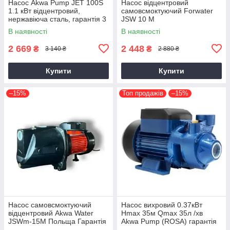
Насос Akwa Pump JET 100S
Насос відцентровий
1.1 кВт відцентровий,
самовсмоктуючий Forwater
нержавіюча сталь, гарантія 3
JSW 10 M
роки
В наявності
В наявності
2 669
2 448
₴
₴
3 140 ₴
2 880 ₴
Купити
Купити
–15%
Топ продажів
–15%
Насос самовсмоктуючий
Насос вихровий 0.37кВт
відцентровий Akwa Water
Hmax 35м Qmax 35л /хв
JSWm-15М Польща Гарантія
Akwa Pump (ROSA) гарантія
3 года
3 роки