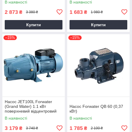
В наявності
В наявності
2 873
1 683
₴
₴
3 380 ₴
1 980 ₴
Купити
Купити
–15%
–15%
Насос JET100L Forwater
(Grand Water) 1.1 кВт
Насос Forwater QB 60 (0,37
поверхневий відцентровий
кВт)
В наявності
В наявності
3 179
1 785
₴
₴
3 740 ₴
2 100 ₴