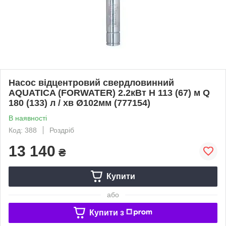
Насос відцентровий свердловинний
AQUATICA (FORWATER) 2.2кВт H 113 (67) м Q
180 (133) л / хв Ø102мм (777154)
В наявності
Код: 388
Роздріб
13 140
₴
Купити
або
Купити з