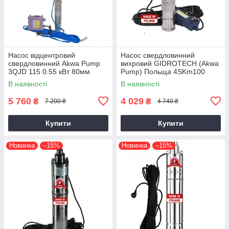
Насос відцентровий
Насос свердловинний
свердловинний Akwa Pump
вихровий GIDROTECH (Akwa
3QJD 115 0.55 кВт 80мм
Pump) Польща 4SKm100
Польша + гарантія 3 роки
гарантія 3 роки
В наявності
В наявності
5 760
4 029
₴
₴
7 200 ₴
4 740 ₴
Купити
Купити
Новинка
–15%
Новинка
–15%