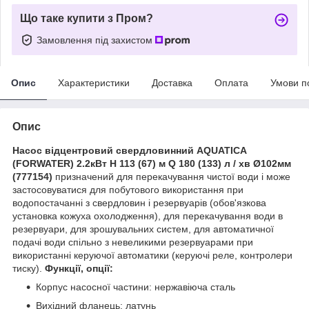
Що таке купити з Пром?
Замовлення під захистом
Опис
Характеристики
Доставка
Оплата
Умови п
Опис
Насос відцентровий свердловинний AQUATICA
(FORWATER) 2.2кВт H 113 (67) м Q 180 (133) л / хв Ø102мм
(777154)
призначений для перекачування чистої води і може
застосовуватися для побутового використання при
водопостачанні з свердловин і резервуарів (обов'язкова
установка кожуха охолодження), для перекачування води в
резервуари, для зрошувальних систем, для автоматичної
подачі води спільно з невеликими резервуарами при
використанні керуючої автоматики (керуючі реле, контролери
тиску).
Функції, опції:
Корпус насосної частини: нержавіюча сталь
Вихідний фланець: латунь