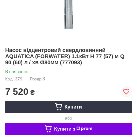
Насос відцентровий свердловинний
AQUATICA (FORWATER) 1.1кВт H 77 (57) м Q
90 (60) л / хв Ø80мм (777093)
В наявності
Код: 379
Роздріб
7 520
₴
Купити
або
Купити з