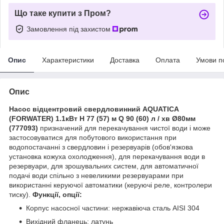
Що таке купити з Пром?
Замовлення під захистом
Опис
Характеристики
Доставка
Оплата
Умови п
Опис
Насос відцентровий свердловинний AQUATICA
(FORWATER) 1.1кВт H 77 (57) м Q 90 (60) л / хв Ø80мм
(777093)
призначений для перекачування чистої води і може
застосовуватися для побутового використання при
водопостачанні з свердловин і резервуарів (обов'язкова
установка кожуха охолодження), для перекачування води в
резервуари, для зрошувальних систем, для автоматичної
подачі води спільно з невеликими резервуарами при
використанні керуючої автоматики (керуючі реле, контролери
тиску).
Функції, опції:
Корпус насосної частини: нержавіюча сталь AISI 304
Вихідний фланець: латунь