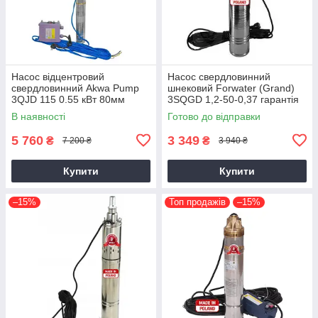
Насос відцентровий
Насос свердловинний
свердловинний Akwa Pump
шнековий Forwater (Grand)
3QJD 115 0.55 кВт 80мм
3SQGD 1,2-50-0,37 гарантія
Польша + гарантія 3 роки
3 роки
В наявності
Готово до відправки
5 760
3 349
₴
₴
7 200 ₴
3 940 ₴
Купити
Купити
–15%
Топ продажів
–15%