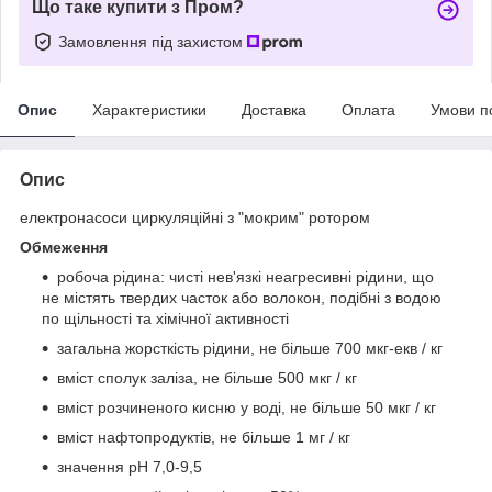
Що таке купити з Пром?
Замовлення під захистом
Опис
Характеристики
Доставка
Оплата
Умови п
Опис
електронасоси циркуляційні з "мокрим" ротором
Обмеження
робоча рідина: чисті нев'язкі неагресивні рідини, що
не містять твердих часток або волокон, подібні з водою
по щільності та хімічної активності
загальна жорсткість рідини, не більше 700 мкг-екв / кг
вміст сполук заліза, не більше 500 мкг / кг
вміст розчиненого кисню у воді, не більше 50 мкг / кг
вміст нафтопродуктів, не більше 1 мг / кг
значення pH 7,0-9,5