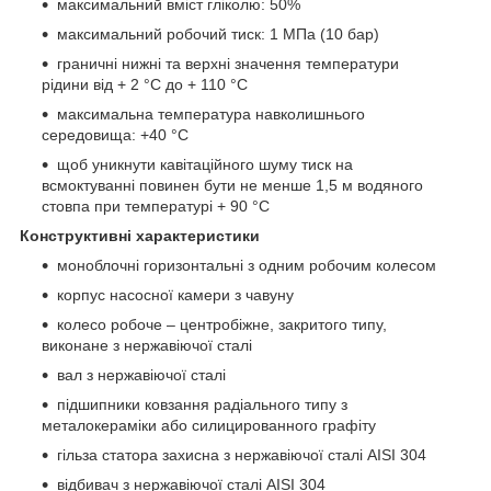
максимальний вміст гліколю: 50%
максимальний робочий тиск: 1 МПа (10 бар)
граничні нижні та верхні значення температури
рідини від + 2 °С до + 110 °С
максимальна температура навколишнього
середовища: +40 °С
щоб уникнути кавітаційного шуму тиск на
всмоктуванні повинен бути не менше 1,5 м водяного
стовпа при температурі + 90 °С
Конструктивні характеристики
моноблочні горизонтальні з одним робочим колесом
корпус насосної камери з чавуну
колесо робоче – центробіжне, закритого типу,
виконане з нержавіючої сталі
вал з нержавіючої сталі
підшипники ковзання радіального типу з
металокераміки або силицированного графіту
гільза статора захисна з нержавіючої сталі AISI 304
відбивач з нержавіючої сталі AISI 304