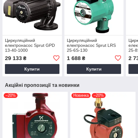
Циркуляційний
Циркуляційний
Цирк
електронасос Sprut GPD
електронасос Sprut LRS
елек
13-40-1000
25-6S-130
25-8
29 133
1 688
2 7
₴
₴
Купити
Купити
Акційні пропозиції та новинки
–20%
Новинка
–20%