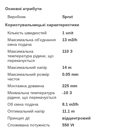
Основні атрибути
Виробник
Sprut
Користувальницькі характеристики
Кількість швидкостей
1 unit
Максимальна об'єднання
13 m3/h
ємна подача
Максимальна
110 З
температура рідини, що
перекачується
Максимальний напір
14 m
Максимальний розмір
0.05 mm
часток
Монтажна довжина
225 mm
Мінімальна температура
-10 З
рідини, що перекачується
Об ємна подача
8.1 m3/h
Оптимальний напір
11.1 m
Принцип дії
відцентровий
Споживана потужність
550 Vt