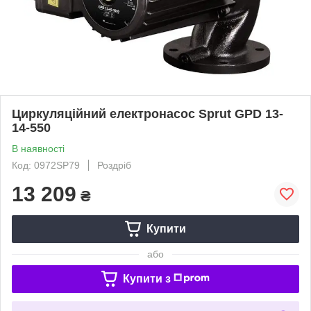
Циркуляційний електронасос Sprut GPD 13-
14-550
В наявності
Код: 0972SP79
Роздріб
13 209
₴
Купити
або
Купити з