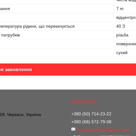
вання
7 m
відцентр
мпература рідини, що перекачується
40 З
 патрубків
різьба
поверхне
сухий
ля замовлення
+380 (50) 714-23-22
 18, Черкаси, Україна
+380 (68) 572-79-08
masteroptshop@gmail.com