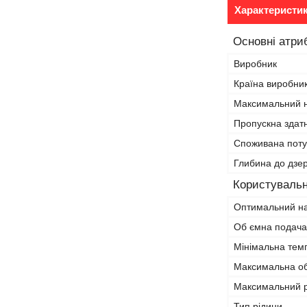
Характеристи
Основні атри
Виробник
Країна виробни
Максимальний н
Пропускна здатн
Споживана поту
Глибина до дзе
Користувальн
Оптимальний на
Об ємна подача
Мінімальна тем
Максимальна об
Максимальний р
Тип рідини