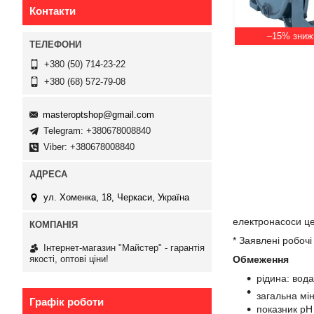
Контакти
–15%
+380 (50) 714-23-22
+380 (68) 572-79-08
masteroptshop@gmail.com
Telegram: +380678008840
Viber: +380678008840
ул. ​Хоменка, 18, Черкаси, Україна
електронасоси це
* Заявлені робочі
Інтернет-магазин "Майстер" - гарантія
Обмеження
якості, оптові ціни!
рідина: вода
загальна мін
Графік роботи
показник pH 