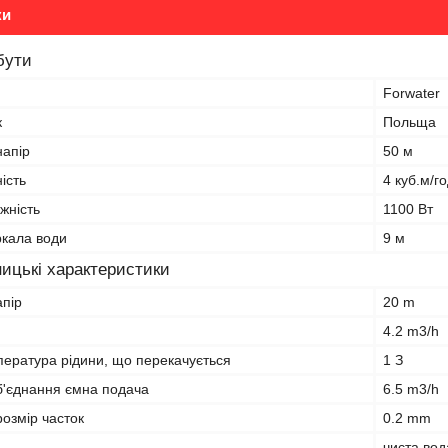
ки
бути
Forwater
к
Польща
апір
50 м
ість
4 куб.м/г
жність
1100 Вт
ркала води
9 м
ицькі характеристики
пір
20 m
4.2 m3/h
пература рідини, що перекачується
1 З
'єднання ємна подача
6.5 m3/h
озмір часток
0.2 mm
чиста вод