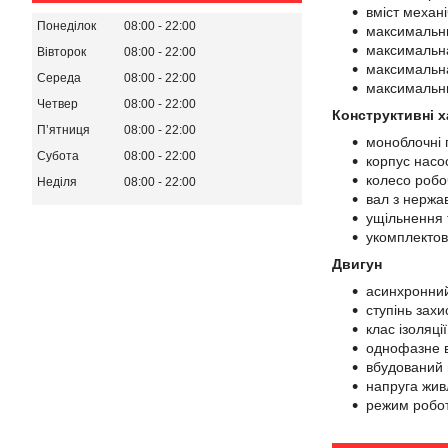
вміст механ
Понеділок
08:00
22:00
максимальни
максимальна
Вівторок
08:00
22:00
максимальна
Середа
08:00
22:00
максимальни
Четвер
08:00
22:00
Конструктивні 
Пʼятниця
08:00
22:00
моноблочні 
Субота
08:00
22:00
корпус насо
колесо робоч
Неділя
08:00
22:00
вал з нержав
ущільнення т
укомплекто
Двигун
асинхронний
ступінь захи
клас ізоляції
однофазне в
вбудований 
напруга жив
режим робот