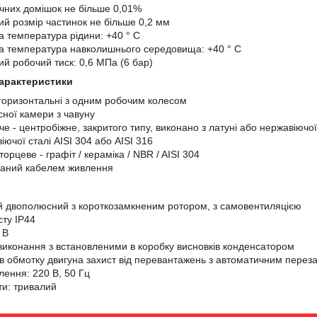
ічних домішок не більше 0,01%
й розмір частинок не більше 0,2 мм
 температура рідини: +40 ° С
 температура навколишнього середовища: +40 ° С
й робочий тиск: 0,6 МПа (6 бар)
характеристики
горизонтальні з одним робочим колесом
сної камери з чавуну
е - центробіжне, закритого типу, виконано з латуні або нержавіючої
іючої сталі AISI 304 або AISI 316
орцеве - графіт / кераміка / NBR / AISI 304
ваний кабелем живлення
 двополюсний з короткозамкненим ротором, з самовентиляцією
сту IP44
 В
иконання з встановленими в коробку висновків конденсатором
в обмотку двигуна захист від перевантажень з автоматичним перез
лення: 220 В, 50 Гц
и: тривалий