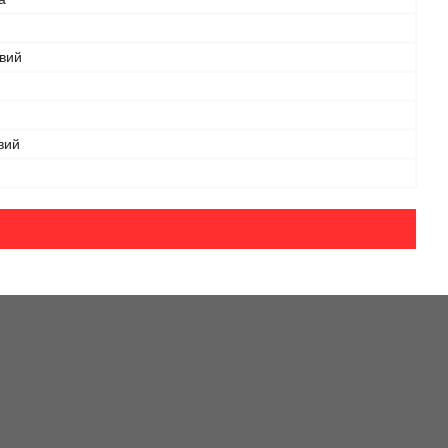
овий
вий