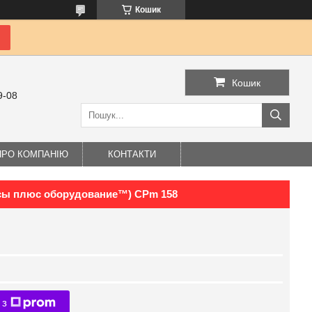
Кошик
Кошик
9-08
ПРО КОМПАНІЮ
КОНТАКТИ
осы плюс оборудование™) CPm 158
 з