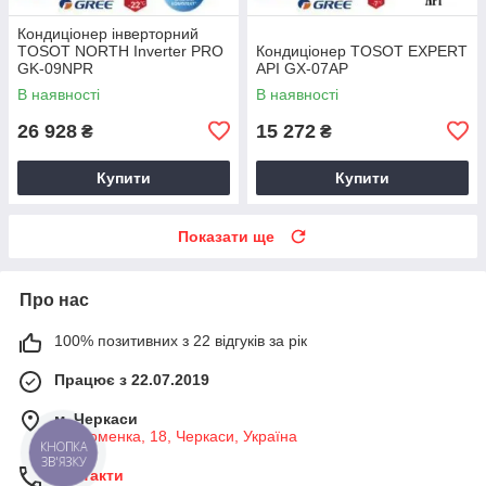
Кондиціонер інверторний
TOSOT NORTH Inverter PRO
Кондиціонер TOSOT EXPERT
GK-09NPR
API GX-07AP
В наявності
В наявності
26 928
15 272
₴
₴
Купити
Купити
Показати ще
Про нас
100% позитивних з 22 відгуків за рік
Працює з 22.07.2019
м. Черкаси
ул. ​Хоменка, 18, Черкаси, Україна
КНОПКА
ЗВ'ЯЗКУ
Контакти