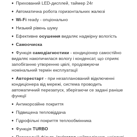
Прихований LED-дисплей, таймер 24г
Автоматична робота горизонтальних жалюзі
Wi-Fi
ready - опціонально
Низький рівень шуму
Ефективне
осушення
видаляє надмірну вологість
Самоочиска
Функція
самодіагностики
- кондиціонер самостійно
видаляє накопичилася вологу і конденсат, що сприяє
запобіганню утворенню цвілі, продовжуючи
номінальний термін експлуатації
Авторестарт
- при незапланований відключенні
кондиціонера від мережі, система проводить
автоматичний перезапуск, зберігаючи се задані раніше
функції
Антикорозійне покриття
Підвищена тепловіддача
Гідрофільні покриття теплообмінника
Функція
TURBO
Попередній фільтр,
іонізатор
нейтралізують шкідливі