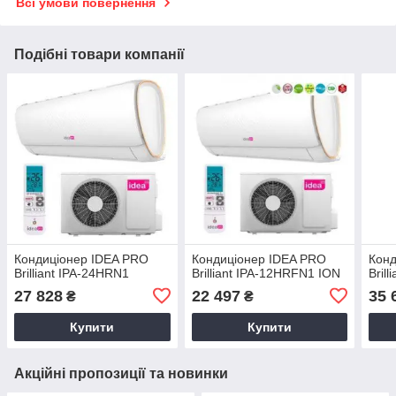
Всі умови повернення
Подібні товари компанії
Кондиціонер IDEA PRO
Кондиціонер IDEA PRO
Конд
Brilliant IPA-24HRN1
Brilliant IPA-12HRFN1 ION
Bril
27 828
22 497
35 
₴
₴
Купити
Купити
Акційні пропозиції та новинки