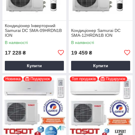
Кондиціонер Інверторний
Samurai DC SMA-09HRDN1B
Кондиціонер Samurai DC
ION
SMA-12HRDN1B ION
В наявності
В наявності
17 228
19 459
₴
₴
Купити
Купити
Новинка
Подарунок
Топ продажів
Подарунок